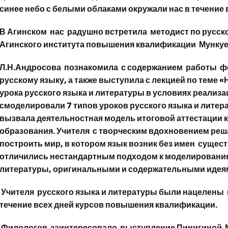
синее небо с белыми облаками окружали нас в течение
В Агинском нас радушно встретила методист по русск
Агинского института повышения квалификации Мунку
Л.Н.Андросова познакомила с содержанием работы ф
русскому языку, а также выступила с лекцией по теме 
урока русского языка и литературы в условиях реализ
смоделировали 7 типов уроков русского языка и лите
вызвала деятельностная модель итоговой аттестации 
образования. Учителя с творческим вдохновением реш
построить мир, в котором язык возник без имен суще
отличились нестандартным подходом к моделированию
литературы, оригинальными и содержательными идея
Учителя русского языка и литературы были нацелены н
течение всех дней курсов повышения квалификации.
Филологов заинтересовало выступление Пинигиной