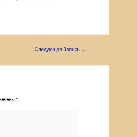
Следующая Запись
→
омечены
*