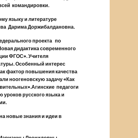
 всей командировки.
ому языку и литературе
ева Дарима Доржибалдановна.
едерального проекта по
«Новая дидактика современного
ации ФГОС». Учителя
ратуры. Особенный интерес
как фактор повышения качества
али ноогеновскую задачу «Как
ствительных».Агинские педагоги
 уроков русского языка и
ми.
а новые знания и идеи в
 Марианны Леонидовны,