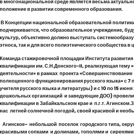
в многонациональной среде является весьма актуальн
положение в развитии современного образования.
В Концепции национальной образовательной политик
подчеркивается, что образовательное учреждение, буд
культур, объективно должно выступать системообразу
этноса, так и для всего полиэтнического сообщества в 
Команда стажировочной площадки Института развития
квалификации им. С.Н.Донского-II, реализующая тему 
деятельности» в рамках проекта «Совершенствование 
полноценного функционирования русского языка» с 7 по
учителя русского языка и литературы) и с 10 по 15 июня
дошкольных организаций и заведующие ДОО) провел
квалификации в Забайкальском крае и п.г.т. Агинском.
нас летней солнечной погодой, своей красивой и необ
Агинское- небольшой поселок городского типа, окр
красивыми сопками и долинами, тополями и сиренями