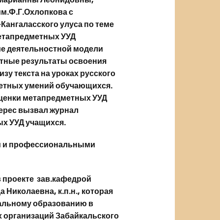
м.Ф.Г.Охлопкова с
ангаласского улуса по теме
етапредметных УУД
е деятельностной модели
етные результаты освоения
зу текста на уроках русского
метных умений обучающихся.
ценки метапредметных УУД
ерес вызвал журнал
х УУД учащихся.
м и профессиональными
в проекте зав.кафедрой
Николаевна, к.п.н., которая
альному образованию в
 организаций Забайкальского