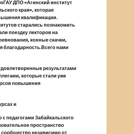
юГАУ ДПО «Агинский институт
ского края», которая
овышения квалификации.
итутов старались познакомить
али поездку лекторов на
евнования, конные скачки,
ая благодарность.Всего нами
.
 удовлетворенные результатами
ллегами, которые стали уже
урсов повышения
урсах и
 с педагогами Забайкальского
азовательное пространство
 сообщество независимо от