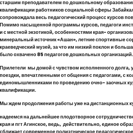
старшим преподавателем по дошкольному образовани
квалификации работников социальной сферы Забайкаль
сопровождала весь педагогический процесс курсов п
Помимо насыщенной программы курсов, педагоги инст
и с местной экзотикой, особенностями края- организов
минеральный источник «Ашан», летние спортивные сор
краеведческий музей, за что им низкий поклон и больш
было охвачено 85 педагогов дошкольных организаций
Прилетели мы домой с чувством исполненного долга,
поездки, впечатленными от общения с педагогами, с ко
единомышленниками по проведению очно- заочных к
квалификации.
Мы ждем продолжения работы уже на дистанционных к
надеемся на дальнейшее плодотворное сотрудничество
края и пгт Агинское, ведь, действительно, единое обр
сближает современное полиэтническое педагогическое