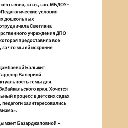
ентьевна, к.п.н., зав. МБДОУ-
 «Педагогические условия
ных дошкольных
сотрудничала Светлана
арственного учреждения ДПО
 которая предоставила все
 за что мы ей искренне
 Дамбаевой Бальжит
Гарднер Валерией
актуальность темы для
абайкальского края. Хочется
ьный процесс в детских садах
у, педагоги заинтересовались
визма».
 Цымжит Базарджаповной –