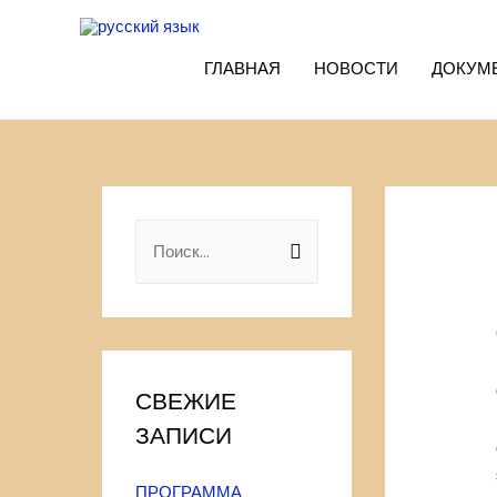
ГЛАВНАЯ
НОВОСТИ
ДОКУМ
Н
а
й
т
и
СВЕЖИЕ
:
ЗАПИСИ
ПРОГРАММА