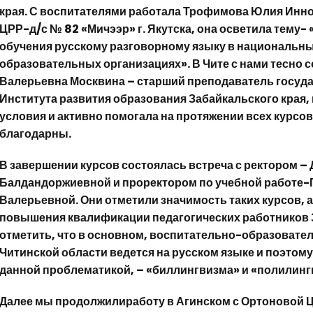
края. С воспитателями работала Трофимова Юлия Иннок
ЦРР-д/с № 82 «Мичээр» г. Якутска, она осветила тему-
обучения русскому разговорному языку в националь
образовательных организациях». В Чите с нами тесно 
Валерьевна Москвина – старший преподаватель госуд
Института развития образования Забайкальского края,
условия и активно помогала на протяжении всех курсов,
благодарны.
В завершении курсов состоялась встреча с ректором –
Балдандоржиевной и проректором по учебной работе-
Валерьевной. Они отметили значимость таких курсов, 
повышения квалификации педагогических работников З
отметить, что в основном, воспитательно-образовател
Читинской области ведется на русском языке и поэтом
данной проблематикой, – «биллингвизма» и «полилинг
Далее мы продолжилиработу в Агинском с Ортоновой