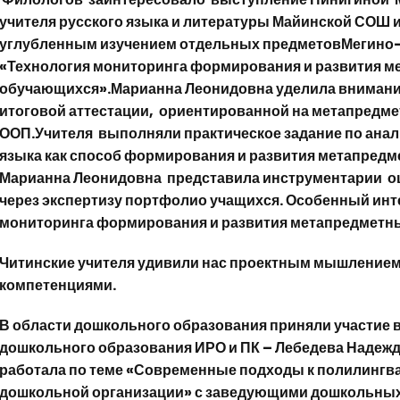
учителя русского языка и литературы Майинской СОШ и
углубленным изучением отдельных предметовМегино-К
«Технология мониторинга формирования и развития м
обучающихся».Марианна Леонидовна уделила внимани
итоговой аттестации, ориентированной на метапредм
ООП.Учителя выполняли практическое задание по анали
языка как способ формирования и развития метапред
Марианна Леонидовна представила инструментарии о
через экспертизу портфолио учащихся. Особенный инт
мониторинга формирования и развития метапредметны
Читинские учителя удивили нас проектным мышление
компетенциями.
В области дошкольного образования приняли участие 
дошкольного образования ИРО и ПК – Лебедева Надежда 
работала по теме «Современные подходы к полилингв
дошкольной организации» с заведующими дошкольных