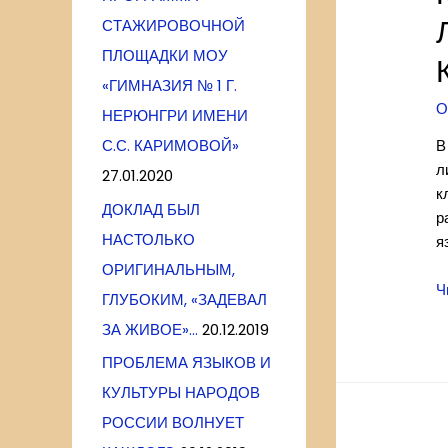
СТАЖИРОВОЧНОЙ
ПЛОЩАДКИ МОУ
«ГИМНАЗИЯ № 1 Г.
О
НЕРЮНГРИ ИМЕНИ
С.С. КАРИМОВОЙ»
В
л
27.01.2020
к
ДОКЛАД БЫЛ
р
НАСТОЛЬКО
я
ОРИГИНАЛЬНЫМ,
К
Ч
ГЛУБОКИМ, «ЗАДЕВАЛ
д
ЗА ЖИВОЕ»…
20.12.2019
у
р
ПРОБЛЕМА ЯЗЫКОВ И
я
КУЛЬТУРЫ НАРОДОВ
л
РОССИИ ВОЛНУЕТ
и