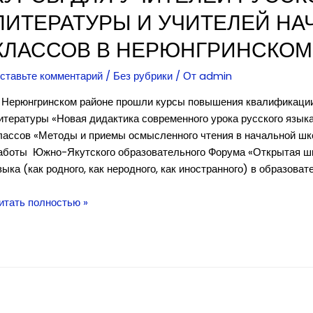
ЛИТЕРАТУРЫ И УЧИТЕЛЕЙ Н
КЛАССОВ В НЕРЮНГРИНСКОМ
ставьте комментарий
/
Без рубрики
/ От
admin
 Нерюнгринском районе прошли курсы повышения квалификации 
итературы «Новая дидактика современного урока русского язык
лассов «Методы и приемы осмысленного чтения в начальной ш
аботы Южно-Якутского образовательного Форума «Открытая шко
зыка (как родного, как неродного, как иностранного) в образова
урсы
итать полностью »
ля
чителей
усского
зыка,
итературы