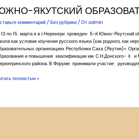
чителей
ЮЖНО-ЯКУТСКИЙ ОБРАЗОВА
ачальных
лассов
ставьте комментарий
/
Без рубрики
/ От
admin
ерюнгринском
 13 по 15 марта в в г.Нерюнгри проведен 5-й Южно-Якутский 
айоне
кола как условие изучения русского языка (как родного, как неро
бразовательных организациях Республики Саха (Якутия)». Орг
бразования и повышения квалификации им. С.Н.Донского- II и
ерюнгринского района. В Форуме принимали участие руководит
жно-
итать полностью »
кутский
бразовательный
орум