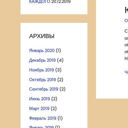
КАЖДОГО
20.12.2019
у
н
к
О
в
Н
С
АРХИВЫ
р
ш
о
Январь 2020
(1)
о
Н
Декабрь 2019
(4)
Ноябрь 2019
(3)
Ю
Ч
Я
Октябрь 2019
(2)
о
Сентябрь 2019
(2)
Ф
Июнь 2019
(2)
Март 2019
(2)
Февраль 2019
(1)
Январь 2019
(1)