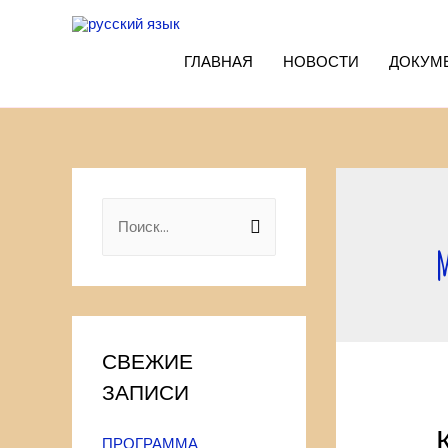
ГЛАВНАЯ
НОВОСТИ
ДОКУМ
Н
а
й
т
и
СВЕЖИЕ
:
ЗАПИСИ
ПРОГРАММА