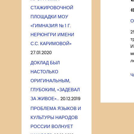
СТАЖИРОВОЧНОЙ
ПЛОЩАДКИ МОУ
О
«ГИМНАЗИЯ № 1 Г.
2
НЕРЮНГРИ ИМЕНИ
т
С.С. КАРИМОВОЙ»
И
27.01.2020
м
л
ДОКЛАД БЫЛ
НАСТОЛЬКО
В
Ч
ОРИГИНАЛЬНЫМ,
е
с
ГЛУБОКИМ, «ЗАДЕВАЛ
И
ЗА ЖИВОЕ»…
20.12.2019
п
ПРОБЛЕМА ЯЗЫКОВ И
«
КУЛЬТУРЫ НАРОДОВ
–
м
РОССИИ ВОЛНУЕТ
и