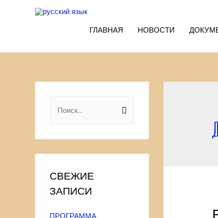
ГЛАВНАЯ
НОВОСТИ
ДОКУМ
Н
а
Д
й
т
и
СВЕЖИЕ
:
ЗАПИСИ
ПРОГРАММА