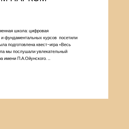
еменная школа: цифровая
 и фундаментальных курсов посетили
ыла подготовлена квест-игра «Весь
чала мы послушали увлекательный
а имени П.А.Ойунского. …