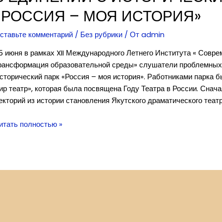
«РОССИЯ – МОЯ ИСТОРИЯ»
ставьте комментарий
/
Без рубрики
/ От
admin
5 июня в рамках XII Международного Летнего Института « Совр
рансформация образовательной среды» слушатели проблемных
сторический парк «Россия – моя история». Работниками парка б
ир театр», которая была посвящена Году Театра в России. Сна
екторий из истории становления Якутского драматического театр
итать полностью »
динении
сторическим
арком
Россия
оя
стория»